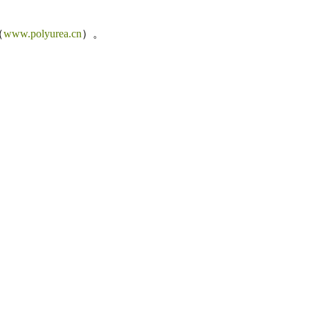
（
www.polyurea.cn
）。