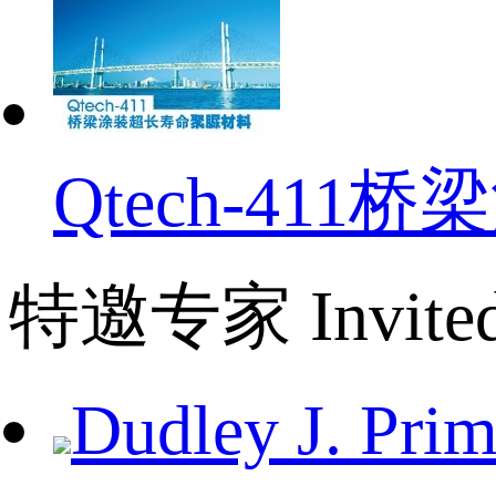
Qtech-41
特邀专家
Invite
Dudley J. Pr